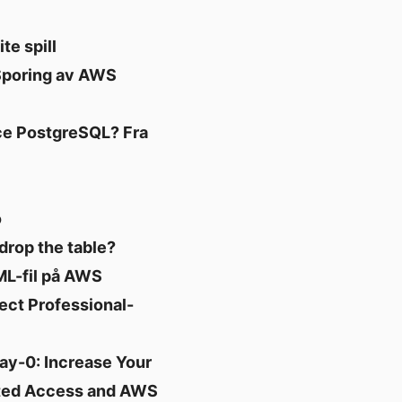
te spill
Sporing av AWS
ce PostgreSQL? Fra
o
drop the table?
ML-fil på AWS
ect Professional-
y-0: Increase Your
ated Access and AWS