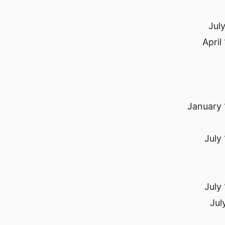
Jul
April
January 
July
July
Jul