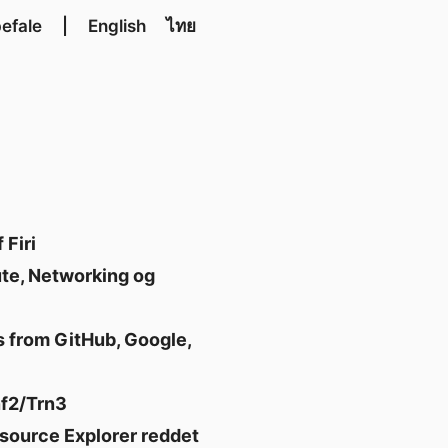
efale
|
English
ไทย
Firi
te, Networking og
 from GitHub, Google,
nf2/Trn3
ource Explorer reddet