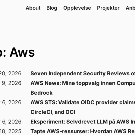
About
Blog
Opplevelse
Projekter
Anb
p: Aws
20, 2026
Seven Independent Security Reviews of 
 9, 2026
AWS News: Mine toppvalg innen Compu
Bedrock
 6, 2026
AWS STS: Validate OIDC provider claims
CircleCI, and OCI
 6, 2026
Eksperiment: Selvdrevet LLM på AWS I
18, 2025
Tapte AWS-ressurser: Hvordan AWS Res