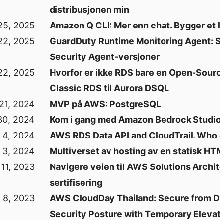
distribusjonen min
25, 2025
Amazon Q CLI: Mer enn chat. Bygger et li
22, 2025
GuardDuty Runtime Monitoring Agent: 
Security Agent-versjoner
22, 2025
Hvorfor er ikke RDS bare en Open-Sour
Classic RDS til Aurora DSQL
21, 2024
MVP på AWS: PostgreSQL
30, 2024
Kom i gang med Amazon Bedrock Studi
 4, 2024
AWS RDS Data API and CloudTrail. Who 
 3, 2024
Multiverset av hosting av en statisk HT
11, 2023
Navigere veien til AWS Solutions Archit
sertifisering
 8, 2023
AWS CloudDay Thailand: Secure from Da
Security Posture with Temporary Elev